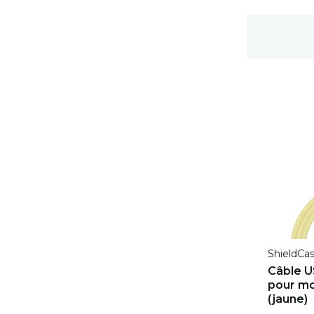
Délai de rétractation de 100 jours
ShieldCa
Câble 
pour mo
(jaune)