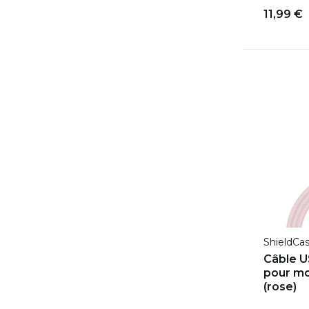
11,99 €
ShieldCa
Câble 
pour mo
(rose)