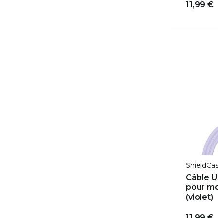
11,99 €
ShieldCa
Câble 
pour mo
(violet)
11,99 €