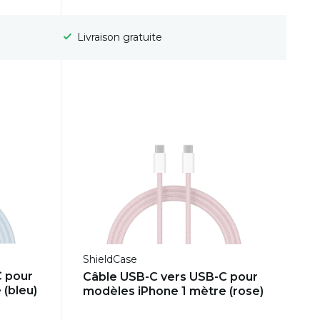
Délai de rétractation de 100 jours
ShieldCase
C pour
Câble USB-C vers USB-C pour
 (bleu)
modèles iPhone 1 mètre (rose)