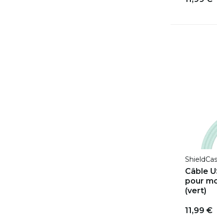
ShieldCa
Câble 
pour mo
(vert)
11,99 €