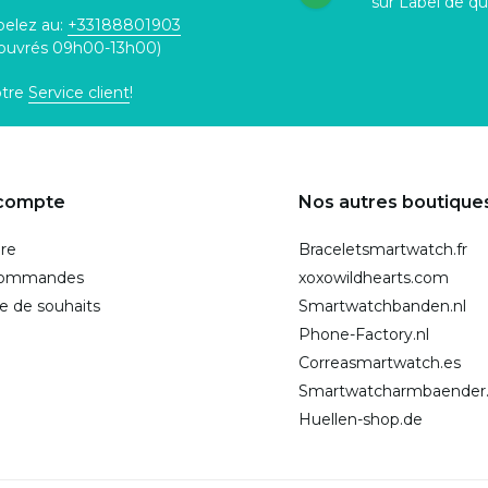
sur Label de qu
pelez au:
+33188801903
 ouvrés 09h00-13h00)
otre
Service client
!
compte
Nos autres boutique
ire
Braceletsmartwatch.fr
commandes
xoxowildhearts.com
te de souhaits
Smartwatchbanden.nl
Phone-Factory.nl
Correasmartwatch.es
Smartwatcharmbaender
Huellen-shop.de