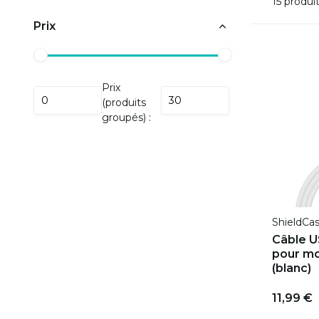
15 produi
Prix
Prix
(produits
groupés) :
ShieldCa
Câble 
pour mo
(blanc)
11,99 €