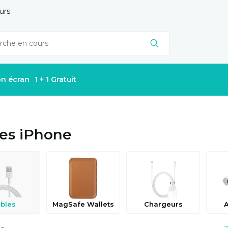
urs
on écran
1 + 1 Gratuit
es iPhone
bles
MagSafe Wallets
Chargeurs