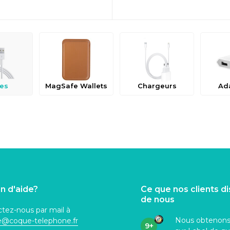
es
MagSafe Wallets
Chargeurs
Ad
n d'aide?
Ce que nos clients d
de nous
tez-nous par mail à
Nous obtenon
ce@coque
-telephone.fr
9+