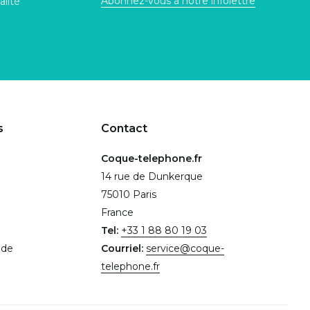
Abonnez-vous à notre infolettre
alité
s
Contact
Coque-telephone.fr
14 rue de Dunkerque
75010 Paris
France
Tel:
+33 1 88 80 19 03
.de
Courriel:
service@coque-
telephone.fr