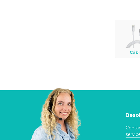
Câbl
Besoi
Contac
servi