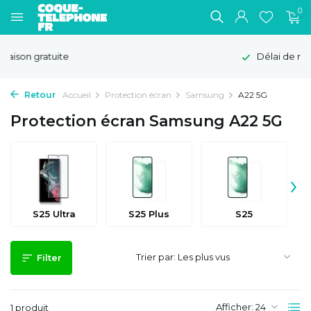
0
Délai de rétractation de 100 jours
Retour
Accueil
Protection écran
Samsung
A22 5G
Protection écran Samsung A22 5G
›
S25 Ultra
S25 Plus
S25
Trier par:
Filter
Afficher:
1 produit