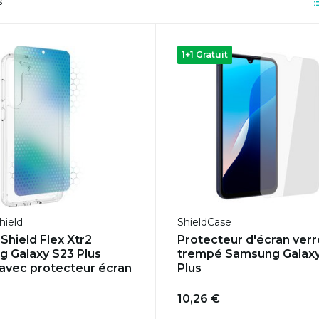
s
1+1 Gratuit
hield
ShieldCase
eShield Flex Xtr2
Protecteur d'écran verr
 Galaxy S23 Plus
trempé Samsung Galax
avec protecteur écran
Plus
10,26 €