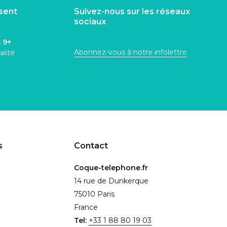
isent
Suivez-nous sur les réseaux
sociaux
s
9+
Abonnez-vous à notre infolettre
alité
s
Contact
Coque-telephone.fr
14 rue de Dunkerque
75010 Paris
France
Tel:
+33 1 88 80 19 03