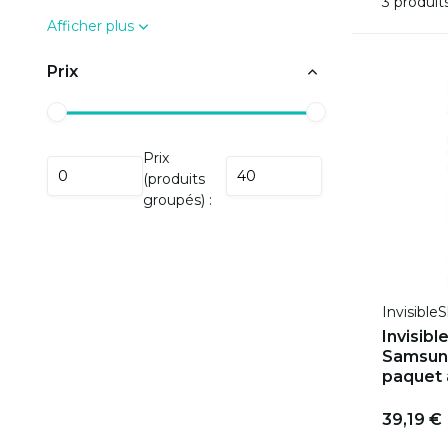
3 produit
Afficher plus
Prix
Prix
(produits
groupés) :
InvisibleS
Invisibl
Samsung
paquet 
39,19 €