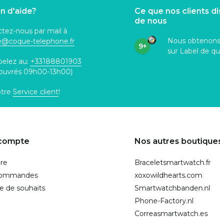
n d'aide?
Ce que nos clients d
de nous
tez-nous par mail à
Nous obtenon
ce@coque
-telephone.fr
9+
sur Label de qu
pelez au:
+33188801903
 ouvrés 09h00-13h00)
otre
Service client
!
compte
Nos autres boutique
ire
Braceletsmartwatch.fr
commandes
xoxowildhearts.com
te de souhaits
Smartwatchbanden.nl
Phone-Factory.nl
Correasmartwatch.es