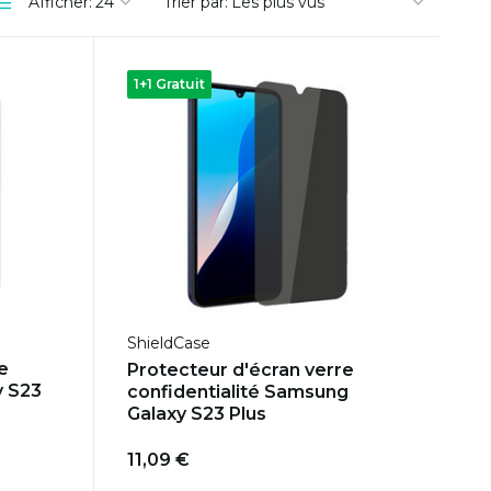
Afficher:
Trier par:
1+1 Gratuit
ShieldCase
e
Protecteur d'écran verre
y S23
confidentialité Samsung
Galaxy S23 Plus
11,09 €