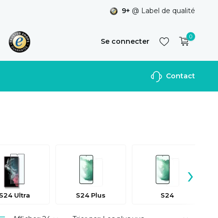
9+
@ Label de qualité
0
Se connecter
Contact
S'inscrire
›
S24 Ultra
S24 Plus
S24