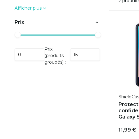
2 produit
Afficher plus
Prix
Prix
(produits
groupés) :
ShieldCa
Protect
confiden
Galaxy 
11,99 €