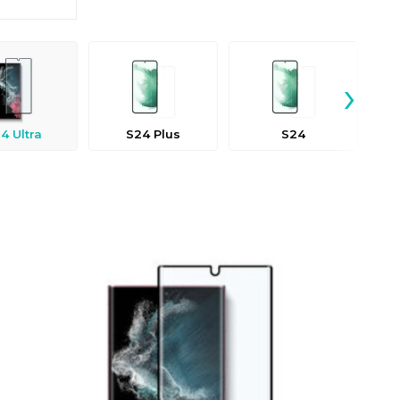
›
4 Ultra
S24 Plus
S24