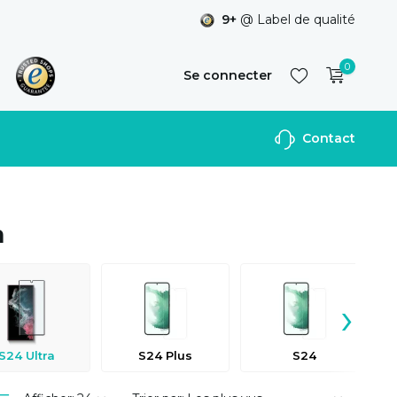
9+
@ Label de qualité
0
Se connecter
Contact
S'inscrire
a
›
S24 Ultra
S24 Plus
S24