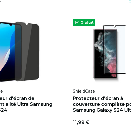
s
1+1 Gratuit
se
ShieldCase
eur d'écran de
Protecteur d'écran à
tialité Ultra Samsung
couverture complète p
S24
Samsung Galaxy S24 Ult
11,99 €