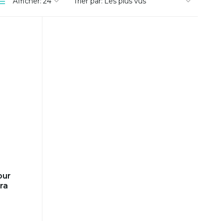
Afficher:
Trier par:
our
ra