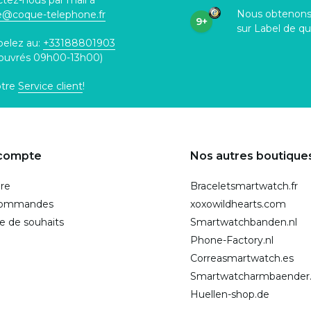
tez-nous par mail à
Nous obtenon
ce@coque
-telephone.fr
9+
sur Label de qu
pelez au:
+33188801903
 ouvrés 09h00-13h00)
otre
Service client
!
compte
Nos autres boutique
ire
Braceletsmartwatch.fr
commandes
xoxowildhearts.com
te de souhaits
Smartwatchbanden.nl
Phone-Factory.nl
Correasmartwatch.es
Smartwatcharmbaender
Huellen-shop.de