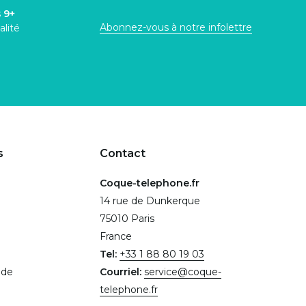
s
9+
Abonnez-vous à notre infolettre
alité
s
Contact
Coque-telephone.fr
14 rue de Dunkerque
75010 Paris
France
Tel:
+33 1 88 80 19 03
.de
Courriel:
service@coque-
telephone.fr