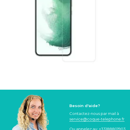
Besoin d'aide?
Contactez-nous par mail à
service@coque
-telephone.fr
Ou appelez au:
+33188801903