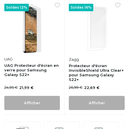
Soldes 12%
Soldes 16%
UAG
Zagg
UAG Protecteur d'écran en
Protecteur d'écran
verre pour Samsung
InvisibleShield Ultra Clear+
Galaxy S22+
pour Samsung Galaxy
S22+
24,95 €
26,99 €
21,99 €
22,69 €
Afficher
Afficher