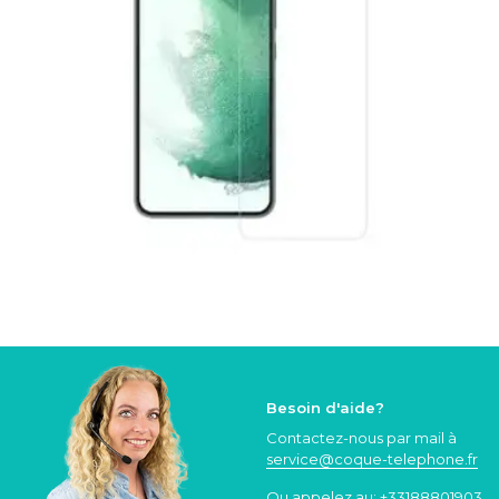
Besoin d'aide?
Contactez-nous par mail à
service@coque
-telephone.fr
Ou appelez au:
+33188801903