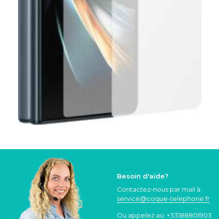
Besoin d'aide?
Contactez-nous par mail à
service@coque
-telephone.fr
Ou appelez au:
+33188801903