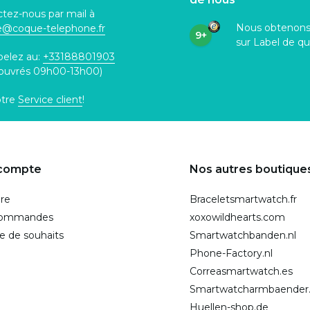
tez-nous par mail à
Nous obtenon
ce@coque
-telephone.fr
9+
sur Label de qu
pelez au:
+33188801903
 ouvrés 09h00-13h00)
otre
Service client
!
compte
Nos autres boutique
ire
Braceletsmartwatch.fr
commandes
xoxowildhearts.com
te de souhaits
Smartwatchbanden.nl
Phone-Factory.nl
Correasmartwatch.es
Smartwatcharmbaender
Huellen-shop.de