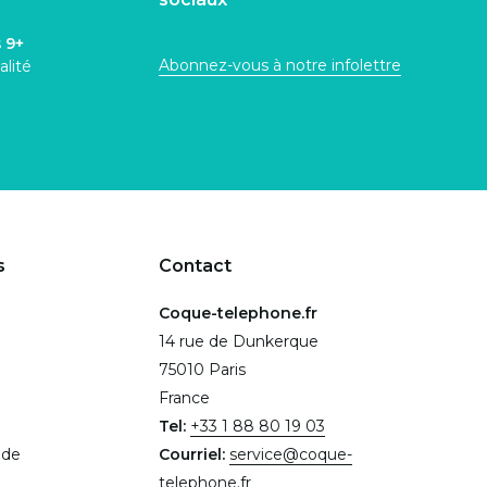
s
9+
Abonnez-vous à notre infolettre
alité
s
Contact
Coque-telephone.fr
14 rue de Dunkerque
75010 Paris
France
Tel:
+33 1 88 80 19 03
.de
Courriel:
service@coque-
telephone.fr