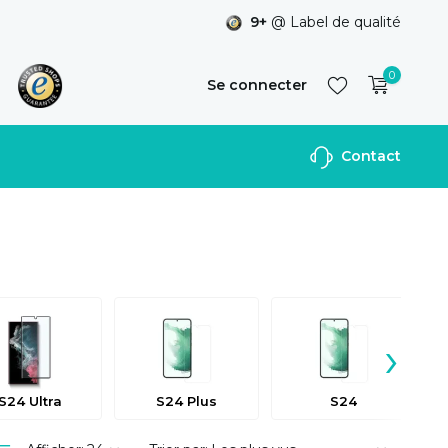
9+
@ Label de qualité
0
Se connecter
Contact
S'inscrire
›
S24 Ultra
S24 Plus
S24